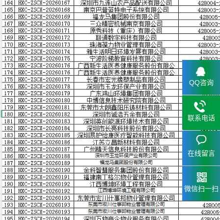
QQ咨询
联系电话
15323
153238
在线留言
微信扫一扫