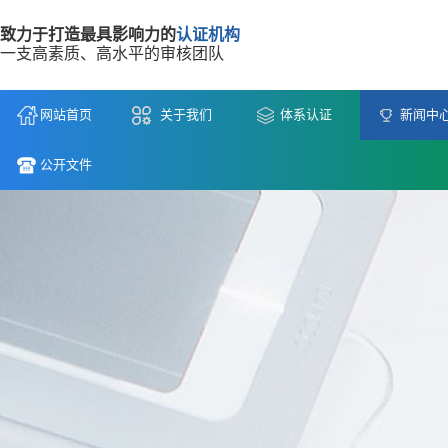
致力于打造最具影响力的
认证机构
一支高素质、高水平的审核团队
网站首页
关于我们
体系认证
新闻中
公开文件