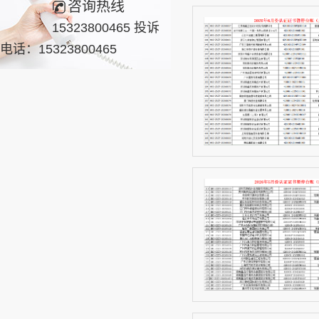
咨询热线
15323800465 投诉
电话：15323800465