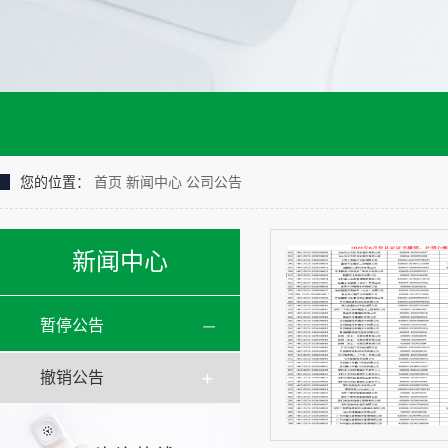
您的位置：
首页
新闻中心
公司公告
新闻中心
暂停公告
撤销公告