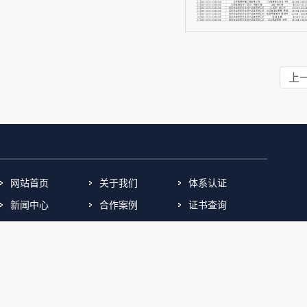
上
网站首页
关于我们
体系认证
新闻中心
合作案例
证书查询
联系我们
自制标准
公开文件
15323800465 投诉电话：
15323800465