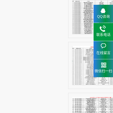
QQ咨询
联系电话
15323
153238
在线留言
微信扫一扫