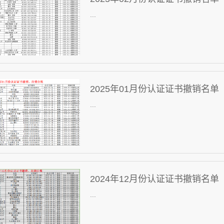
...
2025年01月份认证证书撤销名单
...
2024年12月份认证证书撤销名单
...