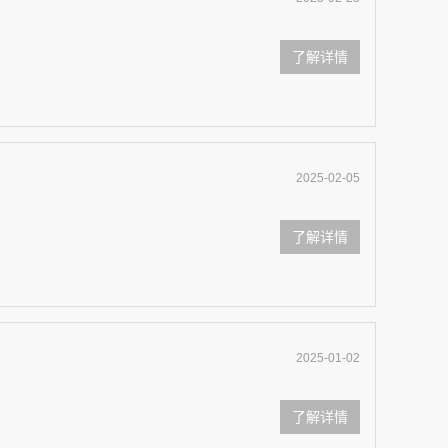
了解详情
2025-02-05
了解详情
2025-01-02
了解详情