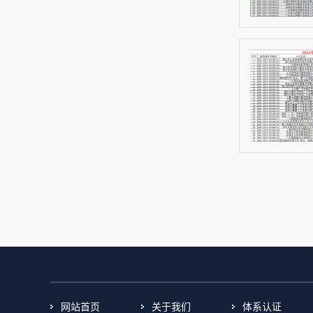
网站首页
关于我们
体系认证