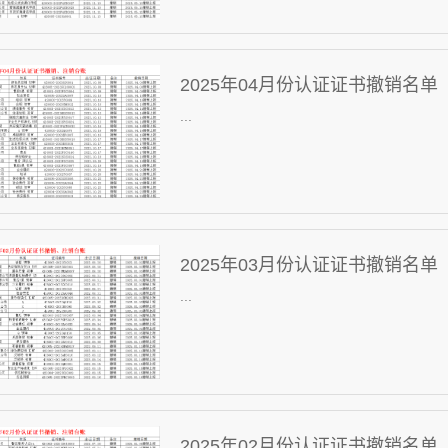
2025年04月份认证证书撤销名单
...
2025年03月份认证证书撤销名单
...
2025年02月份认证证书撤销名单